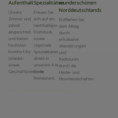
Aufenthalt
Spezialitäten
wunderschönen
Norddeutschlands
Unsere
Freuen Sie
Zimmer sind
sich auf ein
Entfliehen Sie
stilvoll
reichhaltiges
dem Alltag
eingerichtet
Frühstück
durch
und bieten
sowie
erholsame
höchsten
regionale
Wanderungen
Komfort für
Spezialitäten
und
Urlaubs-
direkt in
Radtouren
sowie
unserem Á la
durch die
Geschäftsreisende.
Carte
Heide- und
Restaurant.
Moorlandschaften.