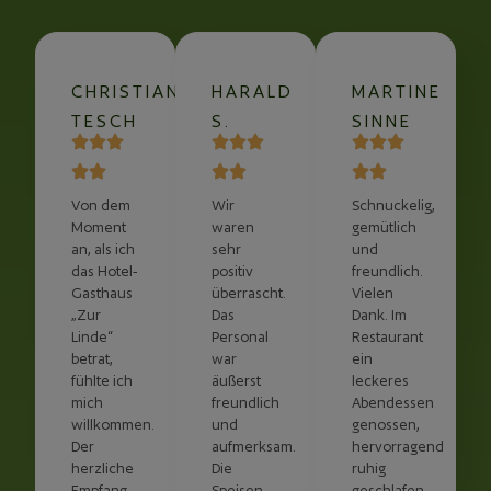
CHRISTIAN
HARALD
MARTINE
TESCH
S.
SINNE
Von dem
Wir
Schnuckelig,
Moment
waren
gemütlich
an, als ich
sehr
und
das Hotel-
positiv
freundlich.
Gasthaus
überrascht.
Vielen
„Zur
Das
Dank. Im
Linde“
Personal
Restaurant
betrat,
war
ein
fühlte ich
äußerst
leckeres
mich
freundlich
Abendessen
willkommen.
und
genossen,
Der
aufmerksam.
hervorragend
herzliche
Die
ruhig
Empfang
Speisen
geschlafen