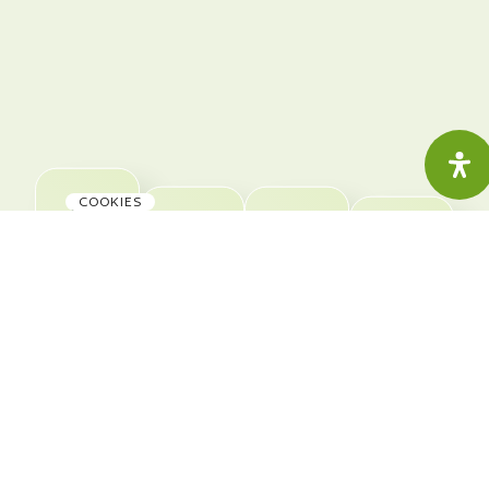
COOKIES
EDEKA
NAH
PARTY-
ESSEN
HAUSEIGEN
UND
&
AUF
KNEIPE
GUT
GASTROSERVICE
RÄDERN
KARRIERE
WOLFF
Unsere Stellenanzeigen