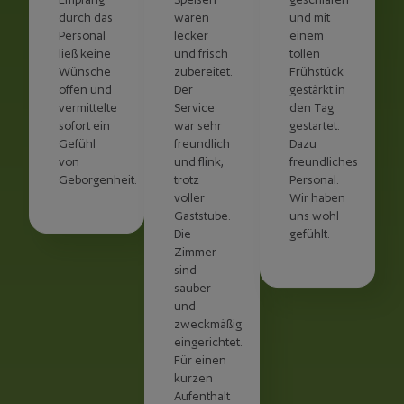
durch das
waren
und mit
Personal
lecker
einem
ließ keine
und frisch
tollen
Wünsche
zubereitet.
Frühstück
offen und
Der
gestärkt in
vermittelte
Service
den Tag
sofort ein
war sehr
gestartet.
Gefühl
freundlich
Dazu
von
und flink,
freundliches
Geborgenheit.
trotz
Personal.
voller
Wir haben
Gaststube.
uns wohl
Die
gefühlt.
Zimmer
sind
sauber
und
zweckmäßig
eingerichtet.
Für einen
kurzen
Aufenthalt